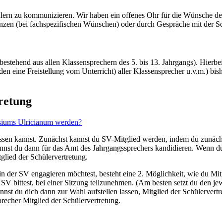
ülern zu kommunizieren. Wir haben ein offenes Ohr für die Wünsche de
nzen (bei fachspezifischen Wünschen) oder durch Gespräche mit der Sc
 bestehend aus allen Klassensprechern des 5. bis 13. Jahrgangs). Hierbe
den eine Freistellung vom Unterricht) aller Klassensprecher u.v.m.) b
tretung
asiums Ulricianum werden?
assen kannst. Zunächst kannst du SV-Mitglied werden, indem du zunäch
nnst du dann für das Amt des Jahrgangssprechers kandidieren. Wenn du
tglied der Schülervertretung.
in der SV engagieren möchtest, besteht eine 2. Möglichkeit, wie du Mi
SV bittest, bei einer Sitzung teilzunehmen. (Am besten setzt du den jew
annst du dich dann zur Wahl aufstellen lassen, Mitglied der Schülervert
sprecher Mitglied der Schülervertretung.