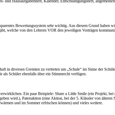
ten- und Hausaufgabenheft, Kalender, Entschuldigungsheft, allgemeinen
transparentes Bewertungssystem sehr wichtig. Aus diesem Grund haben wir
ien gibt, welche von den Lehrern VOR den jeweiligen Vorträgen kommuni
chaft in diversen Gremien zu vertreten um „Schule“ im Sinne der Schüler
 als Schüler ebenfalls über ein Stimmrecht verfügen.
 verwirklichen. Ein paar Beispiele: Share a Little Smile (ein Projekt, 
en wird.), Patenaktion (eine Aktion, bei der 5. Klässler von älteren S
ufwärmen und im Sommer erfrischen können) und vieles weitere.