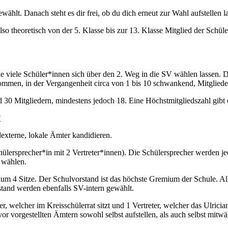
wählt. Danach steht es dir frei, ob du dich erneut zur Wahl aufstellen l
so theoretisch von der 5. Klasse bis zur 13. Klasse Mitglied der Schüler
.
wie viele Schüler*innen sich über den 2. Weg in die SV wählen lassen. 
ommen, in der Vergangenheit circa von 1 bis 10 schwankend, Mitglieder,
 30 Mitgliedern, mindestens jedoch 18. Eine Höchstmitgliedszahl gibt e
?
lexterne, lokale Ämter kandidieren.
hülersprecher*in mit 2 Vertreter*innen). Die Schülersprecher werden je
r wählen.
ium 4 Sitze. Der Schulvorstand ist das höchste Gremium der Schule. 
stand werden ebenfalls SV-intern gewählt.
r, welcher im Kreisschülerrat sitzt und 1 Vertreter, welcher das Ulric
vor vorgestellten Ämtern sowohl selbst aufstellen, als auch selbst mitw